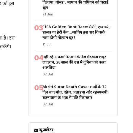
दिलाया ‘गोल्ड’, जापान की चैंपियन को चटाई
र को इस
धूल
21 Jun
03
FIFA Golden Boot Race: मेसी, एम्बाप्पे,
हालैंड या हैरी केन…जानिए इस बार किसके
ा है। इस
नाम होगी गोल्डन बूट?
11 Jul
सकेंगे।
04
नहीं रहे अफगानिस्तान के तेज गेंदबाज शपूर
ज़ादरान, 38 साल की उम्र में दुनिया को कहा
अलविदा
07 Jul
05
Akriti Sutar Death Case: शादी के 72
दिन बाद मौत, दहेज, प्रताड़ना और रहस्यमयी
घटनाक्रम के शक में पति गिरफ्तार
07 Jul
न्यूज़लेटर