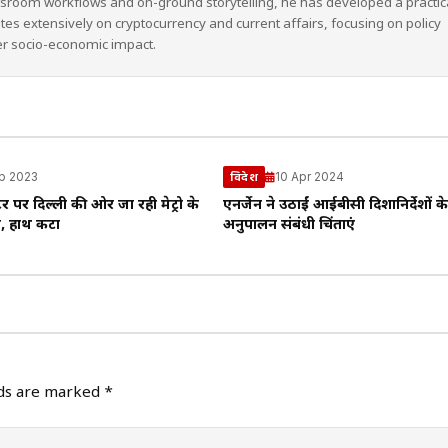
wsroom workflows and on-ground storytelling, he has developed a practic
ites extensively on cryptocurrency and current affairs, focusing on policy
er socio-economic impact.
p 2023
10 Apr 2024
विदेश
टर पर दिल्ली की ओर जा रही मेट्रो के
एनर्जेन ने उठाईं आईबीसी दिशानिर्देशों 
ी, हाथ कटा
अनुपालन संबंधी चिंताएं
lds are marked
*