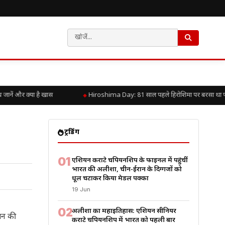
ें और क्या है खास
Hiroshima Day: 81 साल पहले हिरोशिमा पर बरसा था परमाणु
ट्रेंडिंग
01
एशियन कराटे चैंपियनशिप के फाइनल में पहुंचीं
भारत की अलीशा, चीन-ईरान के दिग्गजों को
धूल चटाकर किया मेडल पक्का
19 Jun
02
अलीशा का महाइतिहास: एशियन सीनियर
थान की
कराटे चैंपियनशिप में भारत को पहली बार