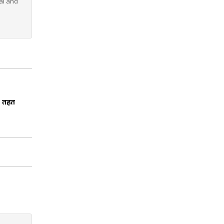
al and
के तहत