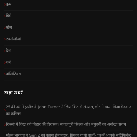
क्राइम
क्रिप्टो
खेल
टेक्नोलॉजी
देश
धर्म
पॉलिटिक्स
ताज़ा खबरें
25 की उम्र में इंग्लैंड के John Turner ने लिया क्रिकेट से संन्यास, चोट ने खत्म किया गेंदबाज
का करियर
दिल्ली में दिख रही बिहार की विरासत! भागलपुरी सिल्क और मधुबनी का अनोखा संगम
मोहन भागवत ने Gen Z को बताया ईमानदार, प्रियंका गांधी बोलीं- “उन्हें आपके सर्टिफिकेट