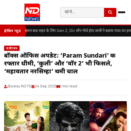
असम बाढ़ राहत के लिए Gen Z, DU और नॉर्थ ईस्ट छात्रों ने बढ़ाया मदद का हा
ब्रेकिंग न्यूज़
मनोरंजन
बॉक्स ऑफिस अपडेट: ‘Param Sundari’ की
रफ्तार धीमी, ‘कुली’ और ‘वॉर 2’ भी फिसले,
‘महावतार नरसिम्हा’ थमी चाल
Bureau NOTD
04 Sep 2025
1 min read