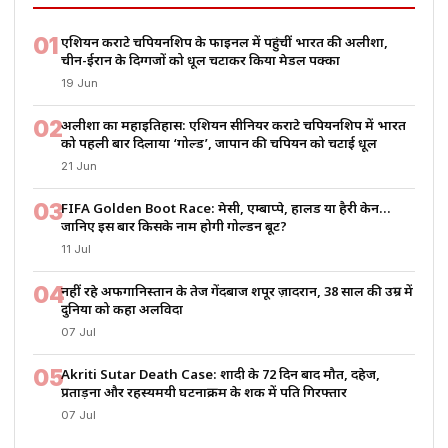
01
एशियन कराटे चैंपियनशिप के फाइनल में पहुंचीं भारत की अलीशा,
चीन-ईरान के दिग्गजों को धूल चटाकर किया मेडल पक्का
19 Jun
02
अलीशा का महाइतिहास: एशियन सीनियर कराटे चैंपियनशिप में भारत
को पहली बार दिलाया ‘गोल्ड’, जापान की चैंपियन को चटाई धूल
21 Jun
03
FIFA Golden Boot Race: मेसी, एम्बाप्पे, हालैंड या हैरी केन…
जानिए इस बार किसके नाम होगी गोल्डन बूट?
11 Jul
04
नहीं रहे अफगानिस्तान के तेज गेंदबाज शपूर ज़ादरान, 38 साल की उम्र में
दुनिया को कहा अलविदा
07 Jul
05
Akriti Sutar Death Case: शादी के 72 दिन बाद मौत, दहेज,
प्रताड़ना और रहस्यमयी घटनाक्रम के शक में पति गिरफ्तार
07 Jul