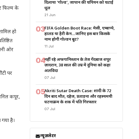
दिलाया ‘गोल्ड’, जापान की चैंपियन को चटाई
र फिल्म के
धूल
21 Jun
03
FIFA Golden Boot Race: मेसी, एम्बाप्पे,
 शामिल हो
हालैंड या हैरी केन…जानिए इस बार किसके
नाम होगी गोल्डन बूट?
तिष्ठित
11 Jul
अपनी ओर
04
नहीं रहे अफगानिस्तान के तेज गेंदबाज शपूर
ज़ादरान, 38 साल की उम्र में दुनिया को कहा
अलविदा
सौटी पर
07 Jul
05
Akriti Sutar Death Case: शादी के 72
 अनिल कपूर,
दिन बाद मौत, दहेज, प्रताड़ना और रहस्यमयी
घटनाक्रम के शक में पति गिरफ्तार
07 Jul
ा गया है।
न्यूज़लेटर