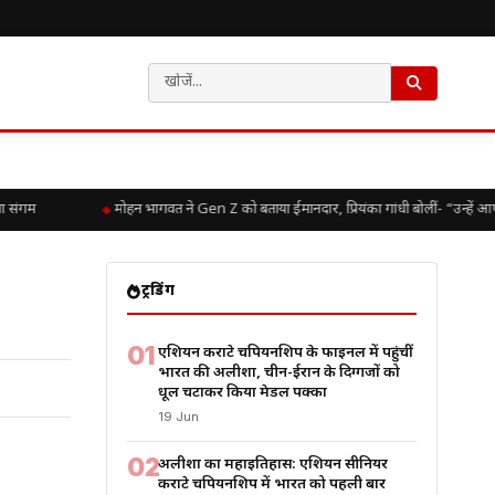
संगम
मोहन भागवत ने Gen Z को बताया ईमानदार, प्रियंका गांधी बोलीं- “उन्हें आपक
ट्रेंडिंग
01
एशियन कराटे चैंपियनशिप के फाइनल में पहुंचीं
भारत की अलीशा, चीन-ईरान के दिग्गजों को
धूल चटाकर किया मेडल पक्का
19 Jun
02
अलीशा का महाइतिहास: एशियन सीनियर
कराटे चैंपियनशिप में भारत को पहली बार