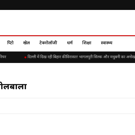
क्रिप्टो
खेल
टेक्नोलॉजी
धर्म
शिक्षा
स्वास्थ्य
यर
दिल्ली में दिख रही बिहार की विरासत! भागलपुरी सिल्क और मधुबनी का अनोखा 
बोलबाला