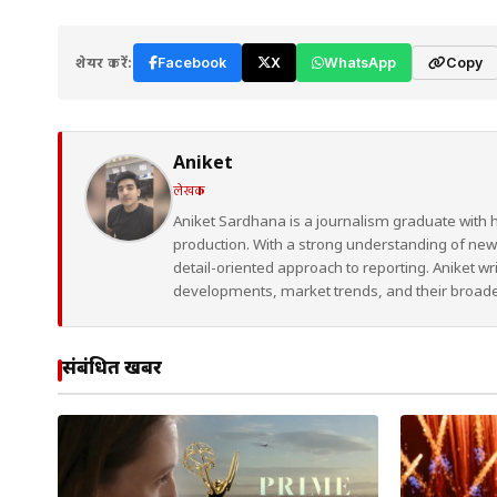
शेयर करें:
Facebook
X
WhatsApp
Copy
Aniket
लेखक
Aniket Sardhana is a journalism graduate with 
production. With a strong understanding of ne
detail-oriented approach to reporting. Aniket wr
developments, market trends, and their broad
संबंधित खबरें