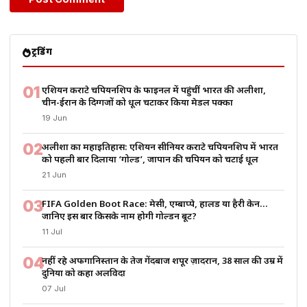
ट्रेंडिंग
01
एशियन कराटे चैंपियनशिप के फाइनल में पहुंचीं भारत की अलीशा,
चीन-ईरान के दिग्गजों को धूल चटाकर किया मेडल पक्का
19 Jun
02
अलीशा का महाइतिहास: एशियन सीनियर कराटे चैंपियनशिप में भारत
को पहली बार दिलाया ‘गोल्ड’, जापान की चैंपियन को चटाई धूल
21 Jun
03
FIFA Golden Boot Race: मेसी, एम्बाप्पे, हालैंड या हैरी केन…
जानिए इस बार किसके नाम होगी गोल्डन बूट?
11 Jul
04
नहीं रहे अफगानिस्तान के तेज गेंदबाज शपूर ज़ादरान, 38 साल की उम्र में
दुनिया को कहा अलविदा
07 Jul