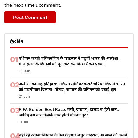
the next time I comment.
ट्रेंडिंग
01
एशियन कराटे चैंपियनशिप के फाइनल में पहुंचीं भारत की अलीशा,
चीन-ईरान के दिग्गजों को धूल चटाकर किया मेडल पक्का
19 Jun
02
अलीशा का महाइतिहास: एशियन सीनियर कराटे चैंपियनशिप में भारत
को पहली बार दिलाया ‘गोल्ड’, जापान की चैंपियन को चटाई धूल
21 Jun
03
FIFA Golden Boot Race: मेसी, एम्बाप्पे, हालैंड या हैरी केन…
जानिए इस बार किसके नाम होगी गोल्डन बूट?
11 Jul
04
नहीं रहे अफगानिस्तान के तेज गेंदबाज शपूर ज़ादरान, 38 साल की उम्र में