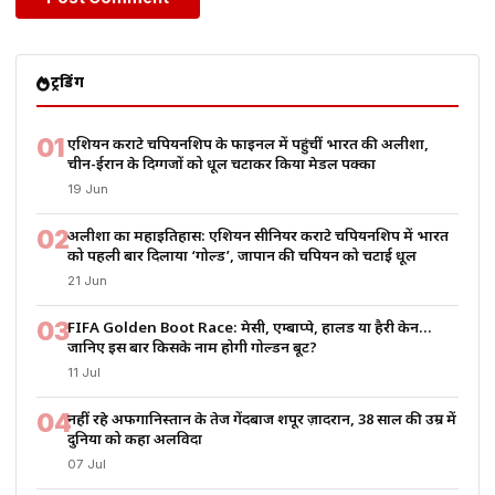
ट्रेंडिंग
01
एशियन कराटे चैंपियनशिप के फाइनल में पहुंचीं भारत की अलीशा,
चीन-ईरान के दिग्गजों को धूल चटाकर किया मेडल पक्का
19 Jun
02
अलीशा का महाइतिहास: एशियन सीनियर कराटे चैंपियनशिप में भारत
को पहली बार दिलाया ‘गोल्ड’, जापान की चैंपियन को चटाई धूल
21 Jun
03
FIFA Golden Boot Race: मेसी, एम्बाप्पे, हालैंड या हैरी केन…
जानिए इस बार किसके नाम होगी गोल्डन बूट?
11 Jul
04
नहीं रहे अफगानिस्तान के तेज गेंदबाज शपूर ज़ादरान, 38 साल की उम्र में
दुनिया को कहा अलविदा
07 Jul