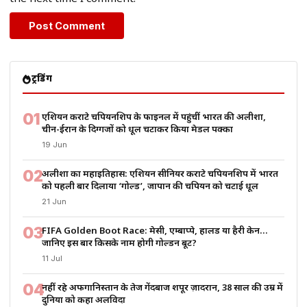
ट्रेंडिंग
01
एशियन कराटे चैंपियनशिप के फाइनल में पहुंचीं भारत की अलीशा,
चीन-ईरान के दिग्गजों को धूल चटाकर किया मेडल पक्का
19 Jun
02
अलीशा का महाइतिहास: एशियन सीनियर कराटे चैंपियनशिप में भारत
को पहली बार दिलाया ‘गोल्ड’, जापान की चैंपियन को चटाई धूल
21 Jun
03
FIFA Golden Boot Race: मेसी, एम्बाप्पे, हालैंड या हैरी केन…
जानिए इस बार किसके नाम होगी गोल्डन बूट?
11 Jul
04
नहीं रहे अफगानिस्तान के तेज गेंदबाज शपूर ज़ादरान, 38 साल की उम्र में
दुनिया को कहा अलविदा