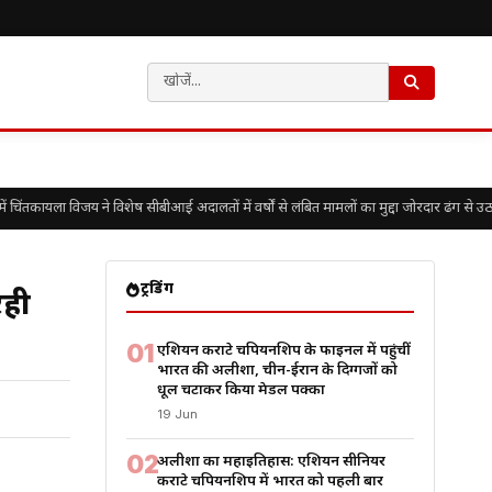
तकायला विजय ने विशेष सीबीआई अदालतों में वर्षों से लंबित मामलों का मुद्दा जोरदार ढंग से उठाय
ट्रेंडिंग
रही
01
एशियन कराटे चैंपियनशिप के फाइनल में पहुंचीं
भारत की अलीशा, चीन-ईरान के दिग्गजों को
धूल चटाकर किया मेडल पक्का
19 Jun
02
अलीशा का महाइतिहास: एशियन सीनियर
कराटे चैंपियनशिप में भारत को पहली बार