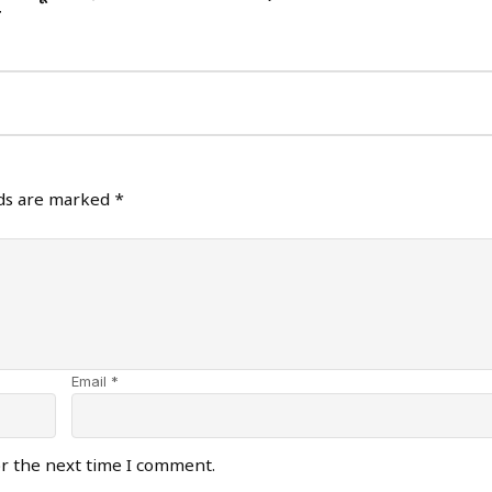
ज
lds are marked
*
Email *
or the next time I comment.