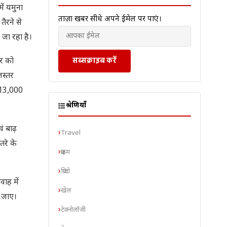
ें यमुना
ताज़ा खबरें सीधे अपने ईमेल पर पाएं।
तैरने से
जा रहा है।
सब्सक्राइब करें
ार को
लस्तर
े 13,000
श्रेणियाँ
ं बाढ़
Travel
तरे के
क्राइम
क्रिप्टो
वाह में
खेल
ा जाए।
टेक्नोलॉजी