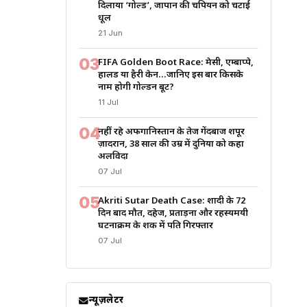
दिलाया ‘गोल्ड’, जापान की चैंपियन को चटाई
धूल
21 Jun
03
FIFA Golden Boot Race: मेसी, एम्बाप्पे,
हालैंड या हैरी केन…जानिए इस बार किसके
नाम होगी गोल्डन बूट?
11 Jul
04
नहीं रहे अफगानिस्तान के तेज गेंदबाज शपूर
ज़ादरान, 38 साल की उम्र में दुनिया को कहा
अलविदा
07 Jul
05
Akriti Sutar Death Case: शादी के 72
दिन बाद मौत, दहेज, प्रताड़ना और रहस्यमयी
घटनाक्रम के शक में पति गिरफ्तार
07 Jul
न्यूज़लेटर