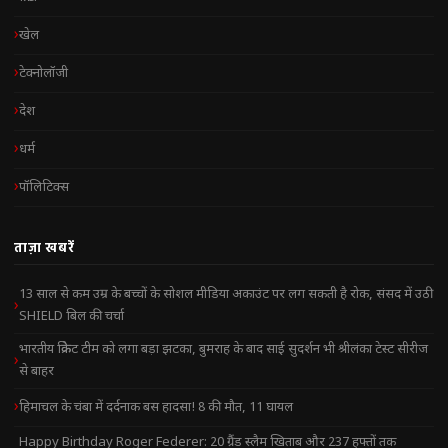
खेल
टेक्नोलॉजी
देश
धर्म
पॉलिटिक्स
ताज़ा खबरें
13 साल से कम उम्र के बच्चों के सोशल मीडिया अकाउंट पर लग सकती है रोक, संसद में उठी
SHIELD बिल की चर्चा
भारतीय क्रिकेट टीम को लगा बड़ा झटका, बुमराह के बाद साई सुदर्शन भी श्रीलंका टेस्ट सीरीज
से बाहर
हिमाचल के चंबा में दर्दनाक बस हादसा! 8 की मौत, 11 घायल
Happy Birthday Roger Federer: 20 ग्रैंड स्लैम खिताब और 237 हफ्तों तक