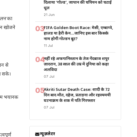
दिलाया ‘गोल्ड’, जापान की चैंपियन को चटाई
धूल
21 Jun
मेलन
का
03
ान खोजने
FIFA Golden Boot Race: मेसी, एम्बाप्पे,
हालैंड या हैरी केन…जानिए इस बार किसके
नाम होगी गोल्डन बूट?
11 Jul
04
नहीं रहे अफगानिस्तान के तेज गेंदबाज शपूर
ज़ादरान, 38 साल की उम्र में दुनिया को कहा
डन से
अलविदा
ा सके।
07 Jul
05
Akriti Sutar Death Case: शादी के 72
दिन बाद मौत, दहेज, प्रताड़ना और रहस्यमयी
िणाम भयानक
घटनाक्रम के शक में पति गिरफ्तार
07 Jul
न्यूज़लेटर
्वपूर्ण