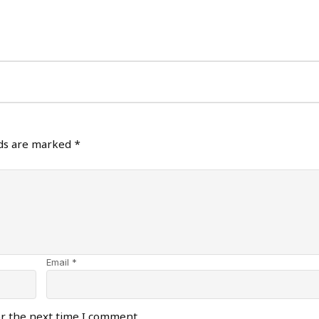
lds are marked
*
Email *
or the next time I comment.