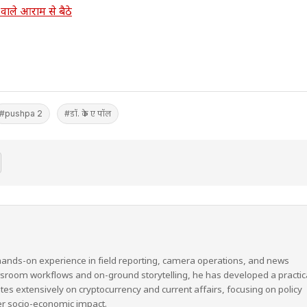
 वाले आराम से बैठे
#pushpa 2
#डॉ. के ए पॉल
hands-on experience in field reporting, camera operations, and news
wsroom workflows and on-ground storytelling, he has developed a practic
ites extensively on cryptocurrency and current affairs, focusing on policy
er socio-economic impact.