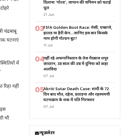
दिलाया ‘गोल्ड’, जापान की चैंपियन को चटाई
दोहरे
धूल
21 Jun
03
FIFA Golden Boot Race: मेसी, एम्बाप्पे,
 चंद्रबाबू
हालैंड या हैरी केन…जानिए इस बार किसके
नाम होगी गोल्डन बूट?
दनाक घटनाएं
11 Jul
04
नहीं रहे अफगानिस्तान के तेज गेंदबाज शपूर
्थितियों में
ज़ादरान, 38 साल की उम्र में दुनिया को कहा
अलविदा
”
07 Jul
त रिहा नहीं
05
Akriti Sutar Death Case: शादी के 72
दिन बाद मौत, दहेज, प्रताड़ना और रहस्यमयी
घटनाक्रम के शक में पति गिरफ्तार
07 Jul
ं इस
सी भी
न्यूज़लेटर