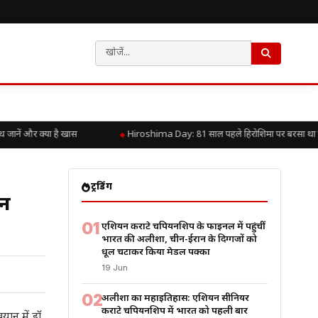
ें और क्या है खास
Hiroshima Day: 81 साल पहले हिरोशिमा पर बरसा था परमाण
ट्रेंडिंग
ान
01
एशियन कराटे चैंपियनशिप के फाइनल में पहुंचीं
भारत की अलीशा, चीन-ईरान के दिग्गजों को
धूल चटाकर किया मेडल पक्का
19 Jun
02
अलीशा का महाइतिहास: एशियन सीनियर
कराटे चैंपियनशिप में भारत को पहली बार
यान में डॉ.