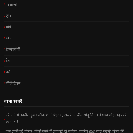
Travel
क्राइम
क्रिप्टो
खेल
टेक्नोलॉजी
देश
धर्म
पॉलिटिक्स
ताज़ा खबरें
कॉन्सर्ट में तबदील हुआ ऑपरेशन थिएटर , सर्जरी के बीच सोनू निगम ने गाया मोहम्मद रफी
का गाना!
एक झुकी हुई मीनार, जिसे बनने में लग गईं दो सदियां! जानिए 853 साल पुरानी ‘पीसा की