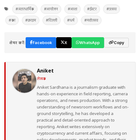
#अंतरधार्मिक
#आयोजन
#आशा
#ईस्टर
#उत्सव
#का
#क्राइम
#दिल्ली
#धर्म
#महोत्सव
शेयर करें:
Facebook
X
WhatsApp
Copy
Aniket
लेखक
Aniket Sardhana is a journalism graduate with
hands-on experience in field reporting, camera
operations, and news production. With a strong
understanding of newsroom workflows and on-
ground storytelling, he has developed a
practical and detail-oriented approach to
reporting. Aniket writes extensively on
cryptocurrency and current affairs, focusing on