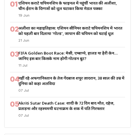
01
एशियन कराटे चैंपियनशिप के फाइनल में पहुंचीं भारत की अलीशा,
चीन-ईरान के दिग्गजों को धूल चटाकर किया मेडल पक्का
19 Jun
02
अलीशा का महाइतिहास: एशियन सीनियर कराटे चैंपियनशिप में भारत
को पहली बार दिलाया ‘गोल्ड’, जापान की चैंपियन को चटाई धूल
21 Jun
03
FIFA Golden Boot Race: मेसी, एम्बाप्पे, हालैंड या हैरी केन…
जानिए इस बार किसके नाम होगी गोल्डन बूट?
11 Jul
04
नहीं रहे अफगानिस्तान के तेज गेंदबाज शपूर ज़ादरान, 38 साल की उम्र में
दुनिया को कहा अलविदा
07 Jul
05
Akriti Sutar Death Case: शादी के 72 दिन बाद मौत, दहेज,
प्रताड़ना और रहस्यमयी घटनाक्रम के शक में पति गिरफ्तार
07 Jul