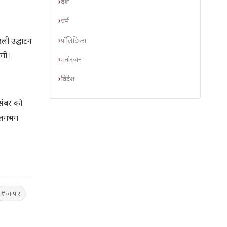
देश
धर्म
पॉलिटिक्स
हली उद्घाटन
ोगी।
मनोरंजन
विदेश
संबर को
ा लगभग
#व्यापार