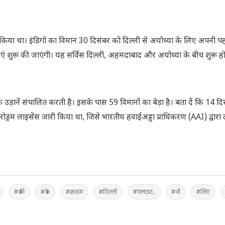
न किया था। इंडिगो का विमान 30 दिसंबर को दिल्ली से अयोध्या के लिए अपनी प
एं शुरू की जाएंगी। यह सर्विस दिल्‍ली, अहमदाबाद और अयोध्‍या के बीच शुरू ह
़ानें संचालित करती है। इसके पास 59 विमानों का बेड़ा है। बता दें कि 14 दि
ड्रम लाइसेंस जारी किया था, जिसे भारतीय हवाईअड्डा प्राधिकरण (AAI) द्वार
#की
#के
#क्राइम
#दिल्ली
#फ्लाइट,
#भी
#लिए