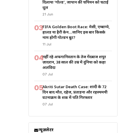
दिलाया ‘गोल्ड’, जापान की चैंपियन को चटाई
धूल
21 Jun
03
FIFA Golden Boot Race: मेसी, एम्बाप्पे,
हालैंड या हैरी केन…जानिए इस बार किसके
नाम होगी गोल्डन बूट?
11 Jul
04
नहीं रहे अफगानिस्तान के तेज गेंदबाज शपूर
ज़ादरान, 38 साल की उम्र में दुनिया को कहा
अलविदा
07 Jul
05
Akriti Sutar Death Case: शादी के 72
दिन बाद मौत, दहेज, प्रताड़ना और रहस्यमयी
घटनाक्रम के शक में पति गिरफ्तार
07 Jul
न्यूज़लेटर