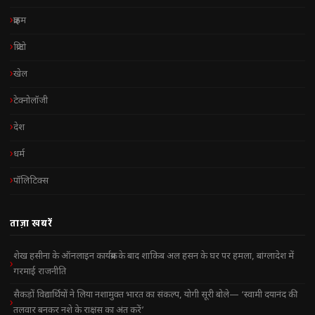
क्राइम
क्रिप्टो
खेल
टेक्नोलॉजी
देश
धर्म
पॉलिटिक्स
ताज़ा खबरें
शेख हसीना के ऑनलाइन कार्यक्रम के बाद शाकिब अल हसन के घर पर हमला, बांग्लादेश में
गरमाई राजनीति
सैकड़ों विद्यार्थियों ने लिया नशामुक्त भारत का संकल्प, योगी सूरी बोले— ‘स्वामी दयानंद की
तलवार बनकर नशे के राक्षस का अंत करें’