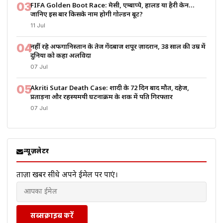
03
FIFA Golden Boot Race: मेसी, एम्बाप्पे, हालैंड या हैरी केन…
जानिए इस बार किसके नाम होगी गोल्डन बूट?
11 Jul
04
नहीं रहे अफगानिस्तान के तेज गेंदबाज शपूर ज़ादरान, 38 साल की उम्र में
दुनिया को कहा अलविदा
07 Jul
05
Akriti Sutar Death Case: शादी के 72 दिन बाद मौत, दहेज,
प्रताड़ना और रहस्यमयी घटनाक्रम के शक में पति गिरफ्तार
07 Jul
न्यूज़लेटर
ताज़ा खबरें सीधे अपने ईमेल पर पाएं।
सब्सक्राइब करें