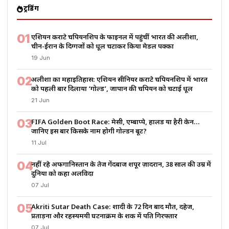
ट्रेंडिंग
01
एशियन कराटे चैंपियनशिप के फाइनल में पहुंचीं भारत की अलीशा,
चीन-ईरान के दिग्गजों को धूल चटाकर किया मेडल पक्का
19 Jun
02
अलीशा का महाइतिहास: एशियन सीनियर कराटे चैंपियनशिप में भारत
को पहली बार दिलाया ‘गोल्ड’, जापान की चैंपियन को चटाई धूल
21 Jun
03
FIFA Golden Boot Race: मेसी, एम्बाप्पे, हालैंड या हैरी केन…
जानिए इस बार किसके नाम होगी गोल्डन बूट?
11 Jul
04
नहीं रहे अफगानिस्तान के तेज गेंदबाज शपूर ज़ादरान, 38 साल की उम्र में
दुनिया को कहा अलविदा
07 Jul
05
Akriti Sutar Death Case: शादी के 72 दिन बाद मौत, दहेज,
प्रताड़ना और रहस्यमयी घटनाक्रम के शक में पति गिरफ्तार
07 Jul