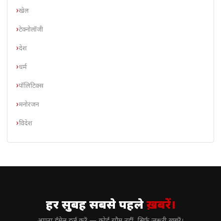
खेल
टेक्नोलॉजी
देश
धर्म
पॉलिटिक्स
मनोरंजन
विदेश
// न्यूज़लेटर
हर सुबह सबसे पहले
ख़बरें।