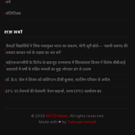
धर्म
पॉलिटिक्स
ताज़ा खबरें
सैकड़ों विद्यार्थियों ने लिया नशामुक्त भारत का संकल्प, योगी सूरी बोले— ‘स्वामी दयानंद की
तलवार बनकर नशे के राक्षस का अंत करें’
वाईएसआरसीपी के विरोध के बावजूद राज्यसभा में चिंतकायला विजय ने विशेष सीबीआई
अदालतों में वर्षों से लंबित मामलों का मुद्दा जोरदार ढंग से उठाया
डॉ. के.ए. पॉल ने विजय को वाशिंगटन डीसी बुलाया, स्टालिन परिवार से अपील
EPS-95 पेंशनर्स की चेतावनी: पेंशन बढ़ाओ, वरना EPFO कार्यालय बंद
© 2026
NOTD News
. All rights reserved.
Made with
❤
by
Tahseen Ashrafi
NOTD NEWS