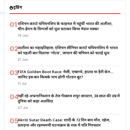
ट्रेंडिंग
01
एशियन कराटे चैंपियनशिप के फाइनल में पहुंचीं भारत की अलीशा,
चीन-ईरान के दिग्गजों को धूल चटाकर किया मेडल पक्का
19 Jun
02
अलीशा का महाइतिहास: एशियन सीनियर कराटे चैंपियनशिप में भारत
को पहली बार दिलाया ‘गोल्ड’, जापान की चैंपियन को चटाई धूल
21 Jun
03
FIFA Golden Boot Race: मेसी, एम्बाप्पे, हालैंड या हैरी केन…
जानिए इस बार किसके नाम होगी गोल्डन बूट?
11 Jul
04
नहीं रहे अफगानिस्तान के तेज गेंदबाज शपूर ज़ादरान, 38 साल की उम्र में
दुनिया को कहा अलविदा
07 Jul
05
Akriti Sutar Death Case: शादी के 72 दिन बाद मौत, दहेज,
प्रताड़ना और रहस्यमयी घटनाक्रम के शक में पति गिरफ्तार