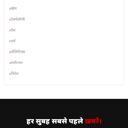
खेल
टेक्नोलॉजी
देश
धर्म
पॉलिटिक्स
मनोरंजन
विदेश
// न्यूज़लेटर
हर सुबह सबसे पहले
ख़बरें।