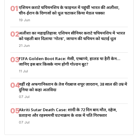
01
एशियन कराटे चैंपियनशिप के फाइनल में पहुंचीं भारत की अलीशा,
चीन-ईरान के दिग्गजों को धूल चटाकर किया मेडल पक्का
19 Jun
02
अलीशा का महाइतिहास: एशियन सीनियर कराटे चैंपियनशिप में भारत
को पहली बार दिलाया ‘गोल्ड’, जापान की चैंपियन को चटाई धूल
21 Jun
03
FIFA Golden Boot Race: मेसी, एम्बाप्पे, हालैंड या हैरी केन…
जानिए इस बार किसके नाम होगी गोल्डन बूट?
11 Jul
04
नहीं रहे अफगानिस्तान के तेज गेंदबाज शपूर ज़ादरान, 38 साल की उम्र में
दुनिया को कहा अलविदा
07 Jul
05
Akriti Sutar Death Case: शादी के 72 दिन बाद मौत, दहेज,
प्रताड़ना और रहस्यमयी घटनाक्रम के शक में पति गिरफ्तार
07 Jul