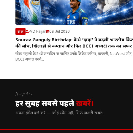
MD Faijan
08 Jul 2026
खेल
Sourav Ganguly Birthday: कैसे ‘दादा’ ने बदली भारतीय क्रिके
की सोच, खिलाड़ी से कप्तान और फिर BCCI अध्यक्ष तक का सफर
सौरव गांगुली के 54वें जन्मदिन पर जानिए उनके क्रिकेट करियर, कप्तानी, NatWest जीत,
BCCI अध्यक्ष बनने...
// न्यूज़लेटर
हर सुबह सबसे पहले
ख़बरें।
अपना ईमेल दर्ज करें — कोई स्पैम नहीं, सिर्फ ज़रूरी खबरें।