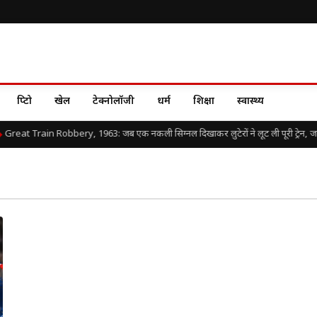
क्रिप्टो
खेल
टेक्नोलॉजी
धर्म
शिक्षा
स्वास्थ्य
Great Train Robbery, 1963: जब एक नकली सिग्नल दिखाकर लुटेरों ने लूट ली पूरी ट्रेन, जानिए