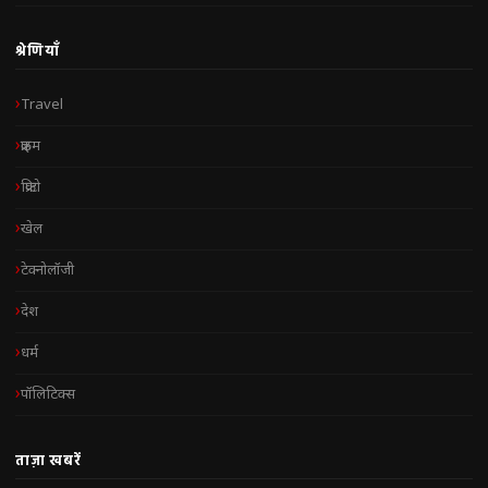
श्रेणियाँ
Travel
क्राइम
क्रिप्टो
खेल
टेक्नोलॉजी
देश
धर्म
पॉलिटिक्स
ताज़ा खबरें