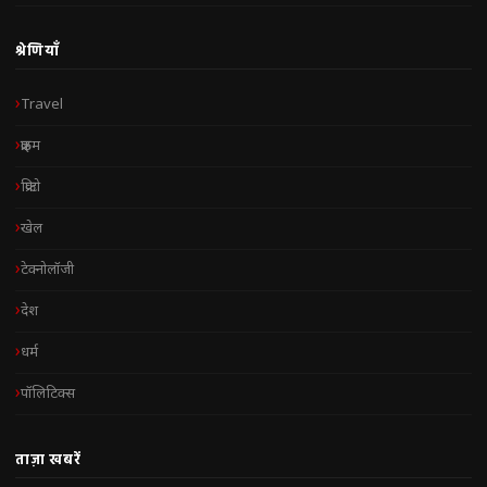
श्रेणियाँ
Travel
क्राइम
क्रिप्टो
खेल
टेक्नोलॉजी
देश
धर्म
पॉलिटिक्स
ताज़ा खबरें