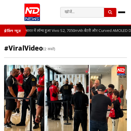
भारत में लॉन्च हुआ Vivo S2, 7050mAh बैटरी और Curved AMOLED Disp
ब्रेकिंग न्यूज़
#ViralVideo
(2 खबरें)