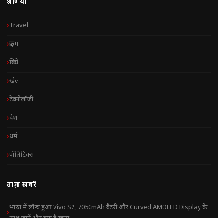
श्रेणियाँ
Travel
क्राइम
क्रिप्टो
खेल
टेक्नोलॉजी
देश
धर्म
पॉलिटिक्स
ताज़ा खबरें
भारत में लॉन्च हुआ Vivo S2, 7050mAh बैटरी और Curved AMOLED Display के