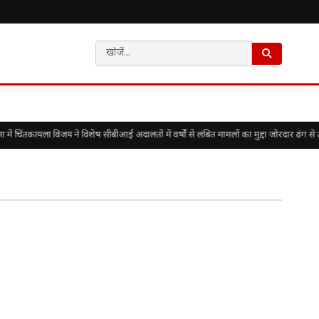
चिंतकायला विजय ने विशेष सीबीआई अदालतों में वर्षों से लंबित मामलों का मुद्दा जोरदार ढंग से 