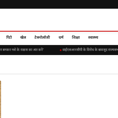
क्रिप्टो
खेल
टेक्नोलॉजी
धर्म
शिक्षा
स्वास्थ्य
ार बनकर नशे के राक्षस का अंत करें’
वाईएसआरसीपी के विरोध के बावजूद राज्यसभा में 