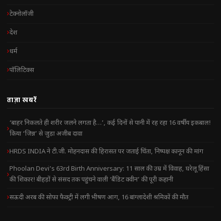
टेक्नोलॉजी
देश
धर्म
पॉलिटिक्स
ताज़ा खबरें
‘बाहर निकलते ही शरीर जलने लगता है…’, कई दिनों से पानी में रह रहा 16 वर्षीय इकबाल!
किया ‘जिन्न’ से जुड़ा अजीब दावा
HRDS INDIA ने टी.जी. मोहनदास की हिरासत पर जताई चिंता, निष्पक्ष कानून की मांग
Phoolan Devi’s 63rd Birth Anniversary: 11 साल की उम्र में विवाह, घरेलू हिंसा
की शिकार! बीहड़ों से संसद तक पहुंचने वाली ‘बैंडिट क्वीन’ की पूरी कहानी
सऊदी अरब की सोफा फैक्ट्री में लगी भीषण आग, 16 बांग्लादेशी श्रमिकों की मौत