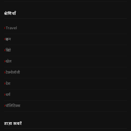
श्रेणियाँ
Travel
क्राइम
क्रिप्टो
खेल
टेक्नोलॉजी
देश
धर्म
पॉलिटिक्स
ताज़ा खबरें