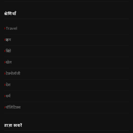
श्रेणियाँ
Travel
क्राइम
क्रिप्टो
खेल
टेक्नोलॉजी
देश
धर्म
पॉलिटिक्स
ताज़ा खबरें