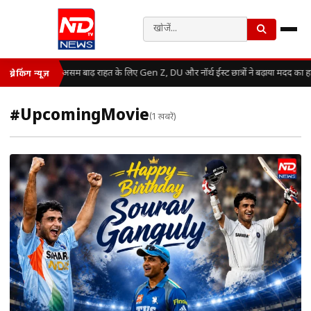
असम बाढ़ राहत के लिए Gen Z, DU और नॉर्थ ईस्ट छात्रों ने बढ़ाया मदद का 
ब्रेकिंग न्यूज़
#UpcomingMovie
(1 खबरें)