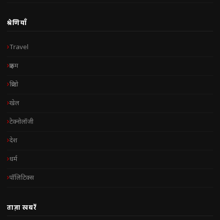
श्रेणियाँ
Travel
क्राइम
क्रिप्टो
खेल
टेक्नोलॉजी
देश
धर्म
पॉलिटिक्स
ताज़ा खबरें