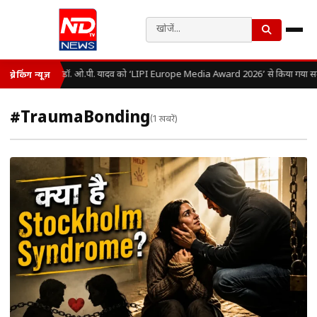
डॉ. ओ.पी. यादव को ‘LIPI Europe Media Award 2026’ से किया गया सम
ब्रेकिंग न्यूज़
#TraumaBonding
(1 खबरें)