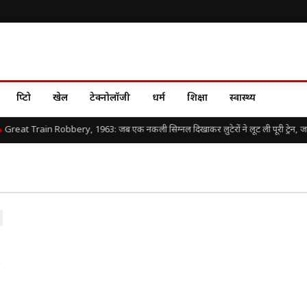
क्रिप्टो
खेल
टेक्नोलॉजी
धर्म
शिक्षा
स्वास्थ्य
Great Train Robbery, 1963: जब एक नकली सिग्नल दिखाकर लुटेरों ने लूट ली पूरी ट्रेन, जानिए