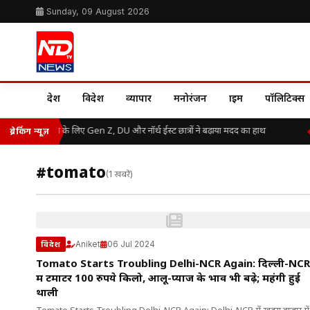
Sunday, 09 August 2026
देश
विदेश
व्यापार
मनोरंजन
क्राइम
पॉलिटिक्स
असम बाढ़ राहत के लिए Gen Z, DU और नॉर्थ ईस्ट छात्रों ने बढ़ाया मदद का हाथ
ब्रेकिंग न्यूज़
#tomato
(1 खबरें)
Aniket
06 Jul 2024
विदेश
Tomato Starts Troubling Delhi-NCR Again: दिल्ली-NCR
में टमाटर 100 रुपये किलो, आलू-प्याज के भाव भी बढ़े; महंगी हुई
थाली