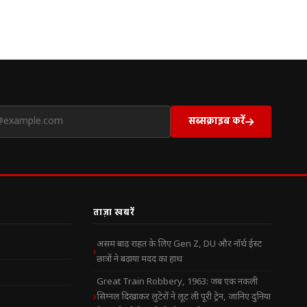
सब्सक्राइब करें
ताज़ा खबरें
असम बाढ़ राहत के लिए Gen Z, DU और नॉर्थ ईस्ट
छात्रों ने बढ़ाया मदद का हाथ
Great Train Robbery, 1963: जब एक नकली
सिग्नल दिखाकर लुटेरों ने लूट ली पूरी ट्रेन, जानिए दुनिया