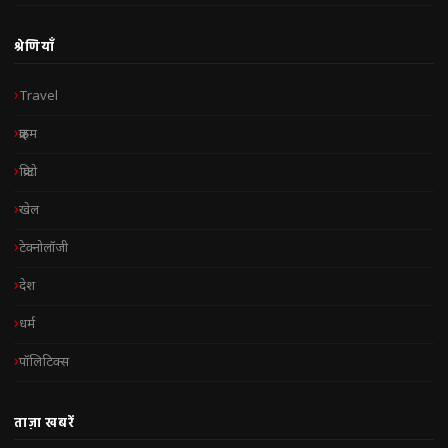
श्रेणियाँ
Travel
क्राइम
क्रिप्टो
खेल
टेक्नोलॉजी
देश
धर्म
पॉलिटिक्स
ताज़ा खबरें