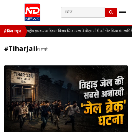
राष्ट्रीय हथकरघा दिवस: विजय चिंतकायला ने पीएम मोदी को भेंट किया मंगलागि
ब्रेकिंग न्यूज़
#TiharJail
(1 खबरें)