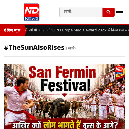
डॉ. ओ.पी. यादव को ‘LIPI Europe Media Award 2026’ से किया गया सम्
ब्रेकिंग न्यूज़
#TheSunAlsoRises
(1 खबरें)