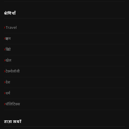
श्रेणियाँ
Travel
क्राइम
क्रिप्टो
खेल
टेक्नोलॉजी
देश
धर्म
पॉलिटिक्स
ताज़ा खबरें