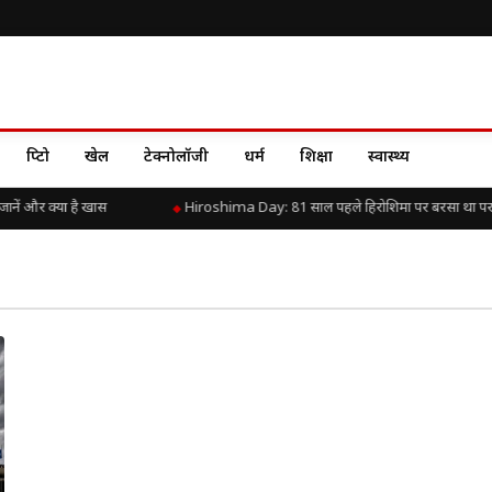
क्रिप्टो
खेल
टेक्नोलॉजी
धर्म
शिक्षा
स्वास्थ्य
ं और क्या है खास
Hiroshima Day: 81 साल पहले हिरोशिमा पर बरसा था परमाणु