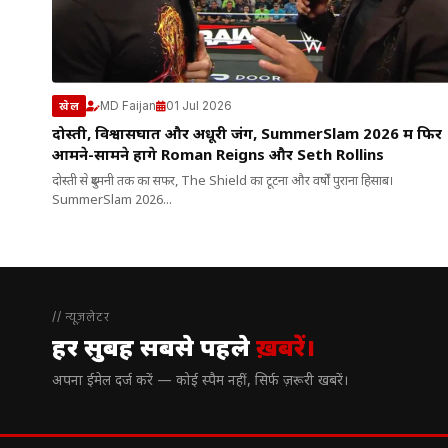
MD Faijan
01 Jul 2026
खेल
दोस्ती, विश्वासघात और अधूरी जंग, SummerSlam 2026 में फिर
आमने-सामने होंगे Roman Reigns और Seth Rollins
दोस्ती से दुश्मनी तक का सफर, The Shield का टूटना और वर्षों पुराना हिसाब।
SummerSlam 2026...
// न्यूज़लेटर
हर सुबह सबसे पहले
ख़बरें।
अपना ईमेल दर्ज करें — कोई स्पैम नहीं, सिर्फ ज़रूरी खबरें।