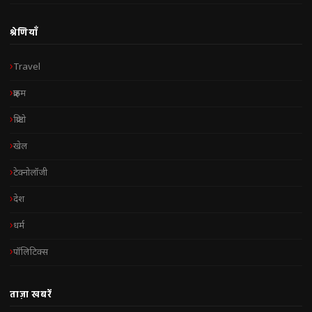
श्रेणियाँ
Travel
क्राइम
क्रिप्टो
खेल
टेक्नोलॉजी
देश
धर्म
पॉलिटिक्स
ताज़ा खबरें