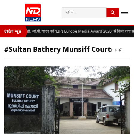
डॉ. ओ.पी. यादव को ‘LIPI Europe Media Award 2026’ से किया गया सम
ब्रेकिंग न्यूज़
#Sultan Bathery Munsiff Court
(1 खबरें)