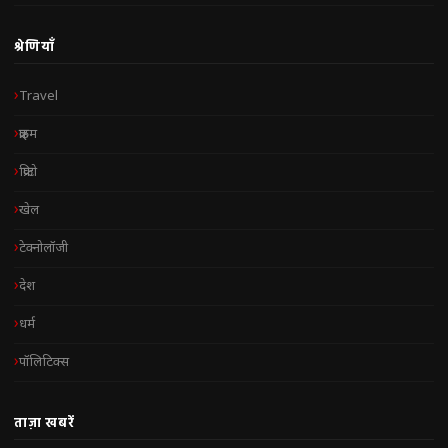
श्रेणियाँ
Travel
क्राइम
क्रिप्टो
खेल
टेक्नोलॉजी
देश
धर्म
पॉलिटिक्स
ताज़ा खबरें