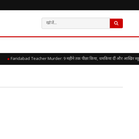
Faridabad Teacher Murder: 9 महीने तक पीछा किया, धमकियां दीं और आखिर स्कूल 