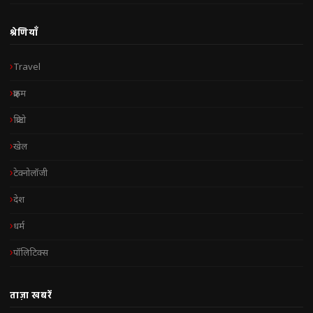
श्रेणियाँ
Travel
क्राइम
क्रिप्टो
खेल
टेक्नोलॉजी
देश
धर्म
पॉलिटिक्स
ताज़ा खबरें