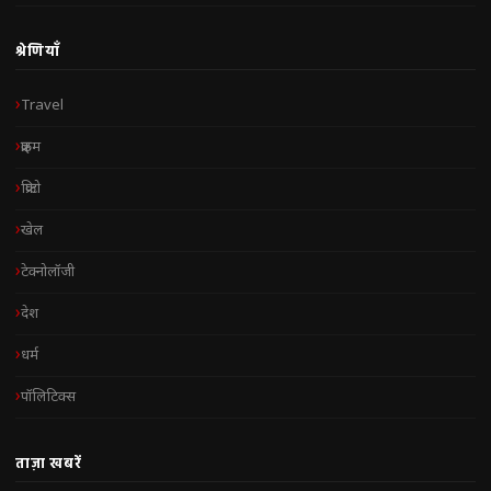
श्रेणियाँ
Travel
क्राइम
क्रिप्टो
खेल
टेक्नोलॉजी
देश
धर्म
पॉलिटिक्स
ताज़ा खबरें