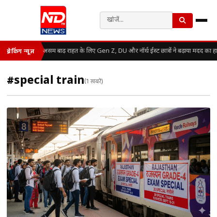
असम बाढ़ राहत के लिए Gen Z, DU और नॉर्थ ईस्ट छात्रों ने बढ़ाया मदद का ह
ब्रेकिंग न्यूज़
#special train
(1 खबरें)