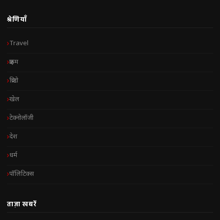
श्रेणियाँ
Travel
क्राइम
क्रिप्टो
खेल
टेक्नोलॉजी
देश
धर्म
पॉलिटिक्स
ताज़ा खबरें