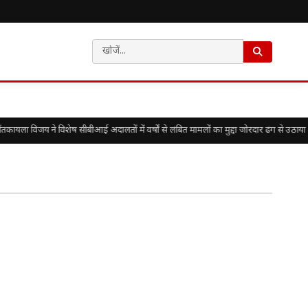
यला विजय ने विशेष सीबीआई अदालतों में वर्षों से लंबित मामलों का मुद्दा जोरदार ढंग से उठाया