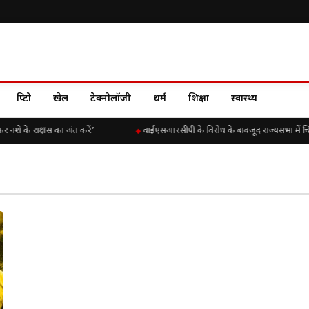
क्रिप्टो
खेल
टेक्नोलॉजी
धर्म
शिक्षा
स्वास्थ्य
र नशे के राक्षस का अंत करें’
वाईएसआरसीपी के विरोध के बावजूद राज्यसभा में चिंतका