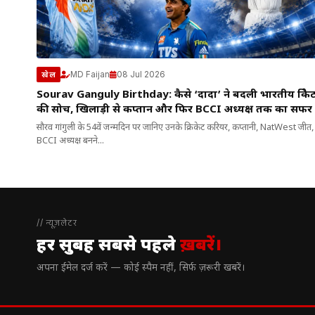
MD Faijan
08 Jul 2026
खेल
Sourav Ganguly Birthday: कैसे ‘दादा’ ने बदली भारतीय क्रिके
की सोच, खिलाड़ी से कप्तान और फिर BCCI अध्यक्ष तक का सफर
सौरव गांगुली के 54वें जन्मदिन पर जानिए उनके क्रिकेट करियर, कप्तानी, NatWest जीत,
BCCI अध्यक्ष बनने...
// न्यूज़लेटर
हर सुबह सबसे पहले
ख़बरें।
अपना ईमेल दर्ज करें — कोई स्पैम नहीं, सिर्फ ज़रूरी खबरें।