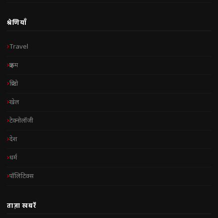
श्रेणियाँ
Travel
क्राइम
क्रिप्टो
खेल
टेक्नोलॉजी
देश
धर्म
पॉलिटिक्स
ताज़ा खबरें