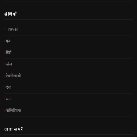
श्रेणियाँ
Travel
क्राइम
क्रिप्टो
खेल
टेक्नोलॉजी
देश
धर्म
पॉलिटिक्स
ताज़ा खबरें