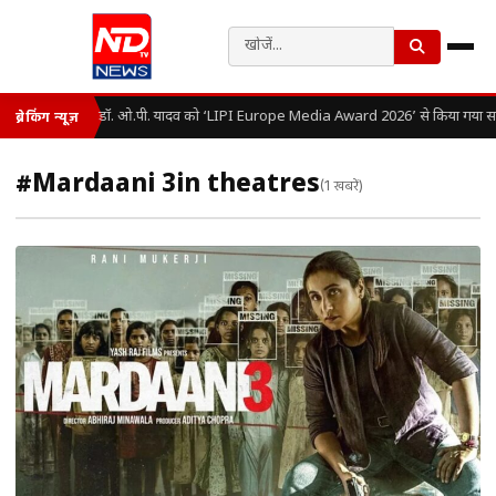
डॉ. ओ.पी. यादव को ‘LIPI Europe Media Award 2026’ से किया गया सम
ब्रेकिंग न्यूज़
#Mardaani 3in theatres
(1 खबरें)