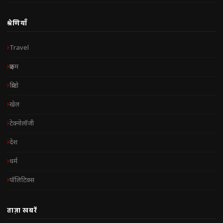
श्रेणियाँ
Travel
क्राइम
क्रिप्टो
खेल
टेक्नोलॉजी
देश
धर्म
पॉलिटिक्स
ताज़ा खबरें