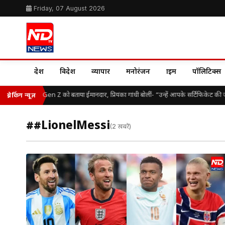
Friday, 07 August 2026
देश
विदेश
व्यापार
मनोरंजन
क्राइम
पॉलिटिक्स
मोहन भागवत ने Gen Z को बताया ईमानदार, प्रियंका गांधी बोलीं- “उन्हें आपके सर्टिफिकेट की ज
ब्रेकिंग न्यूज़
##LionelMessi
(2 खबरें)