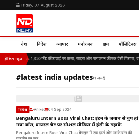
Friday, 07 August 2026
देश
विदेश
व्यापार
मनोरंजन
क्राइम
पॉलिटिक्स
Philippe Petit: 1,350 फीट की ऊंचाई पर कला, साहस और पागलपन की एक ऐसी मिसाल, ज
ब्रेकिंग न्यूज़
#latest india updates
(1 खबरें)
Aniket
04 Sep 2024
विदेश
Bengaluru Intern Boss Viral Chat: इंटर्न के जवाब से चुप हो
गया बॉस, वायरल चैट पर सोशल मीडिया में हंसी के ठहाके
Bengaluru Intern Boss Viral Chat: बेंगलुरु में एक इंटर्न और उसके बॉस की