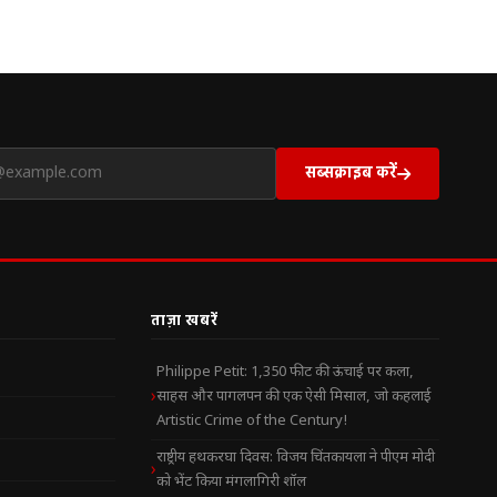
सब्सक्राइब करें
ताज़ा खबरें
Philippe Petit: 1,350 फीट की ऊंचाई पर कला,
साहस और पागलपन की एक ऐसी मिसाल, जो कहलाई
Artistic Crime of the Century!
राष्ट्रीय हथकरघा दिवस: विजय चिंतकायला ने पीएम मोदी
को भेंट किया मंगलागिरी शॉल