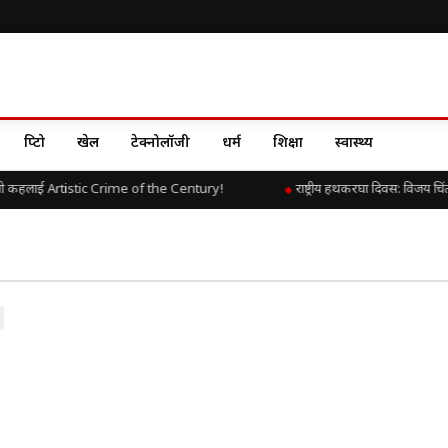
क्रिप्टो
खेल
टेक्नोलॉजी
धर्म
शिक्षा
स्वास्थ्य
ो कहलाई Artistic Crime of the Century!
राष्ट्रीय हथकरघा दिवस: विजय चिं