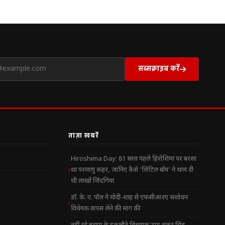
सब्सक्राइब करें
ताज़ा खबरें
Hiroshima Day: 81 साल पहले हिरोशिमा पर बरसा
था परमाणु कहर, जानिए कैसे ‘लिटिल बॉय’ ने थाम दी
थी लाखों जिंदगियां
डॉ. के. ए. पॉल ने मोदी-शाह से एफसीआरए संशोधन
विधेयक वापस लेने की मांग की