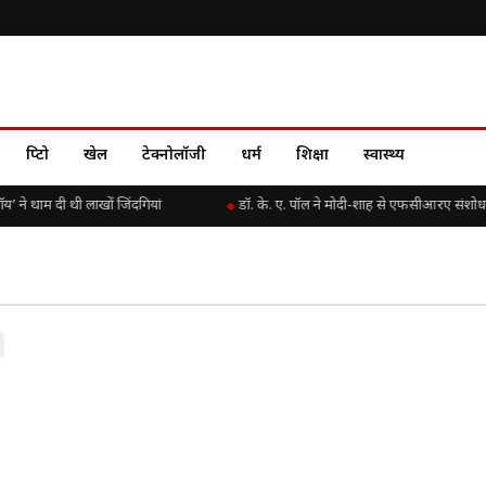
क्रिप्टो
खेल
टेक्नोलॉजी
धर्म
शिक्षा
स्वास्थ्य
ने थाम दी थी लाखों जिंदगियां
डॉ. के. ए. पॉल ने मोदी-शाह से एफसीआरए संशोधन