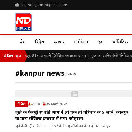
Thursday, 06 August 2026
देश
विदेश
व्यापार
मनोरंजन
क्राइम
पॉलिटिक्स
Hiroshima Day: 81 साल पहले हिरोशिमा पर बरसा था परमाणु कहर, जानिए कैसे ‘लिटिल बॉय’ 
ब्रेकिंग न्यूज़
#kanpur news
(1 खबरें)
Aniket
05 May 2025
विदेश
जूते की फैक्ट्री से उठी आग ने ली एक ही परिवार की 5 जानें, कानपुर
की पांच मंजिला इमारत में मचा कोहराम
जूते की फैक्ट्री से फैली आग, 8 घंटे के रेस्क्यू ऑपरेशन के बाद मिले जले हुए...