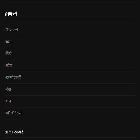
श्रेणियाँ
Travel
क्राइम
क्रिप्टो
खेल
टेक्नोलॉजी
देश
धर्म
पॉलिटिक्स
ताज़ा खबरें