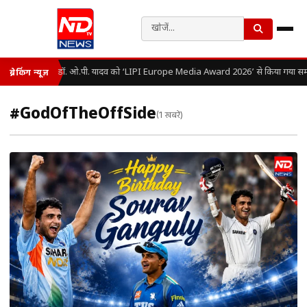
डॉ. ओ.पी. यादव को ‘LIPI Europe Media Award 2026’ से किया गया सम्
ब्रेकिंग न्यूज़
#GodOfTheOffSide
(1 खबरें)