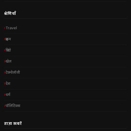
श्रेणियाँ
Travel
क्राइम
क्रिप्टो
खेल
टेक्नोलॉजी
देश
धर्म
पॉलिटिक्स
ताज़ा खबरें